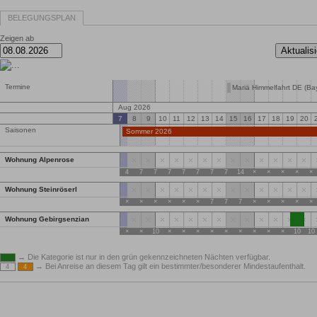
BELEGUNGSPLAN
Zeigen ab
Termine
Mariä Himmelfahrt DE (Ba
Aug 2026
7
8
9
10
11
12
13
14
15
16
17
18
19
20
Saisonen
Sommer 2026
Wohnung Alpenrose
4
7
7
7
7
7
7
7
14
×
×
×
×
×
Wohnung Steinröserl
×
×
×
×
×
×
7
7
7
×
×
×
×
×
Wohnung Gebirgsenzian
1
×
×
10
×
×
×
×
×
×
×
×
×
10
10
→ Die Kategorie ist nur in den grün gekennzeichneten Nächten verfügbar.
→ Bei Anreise an diesem Tag gilt ein bestimmter/besonderer Mindestaufenthalt.
4
4