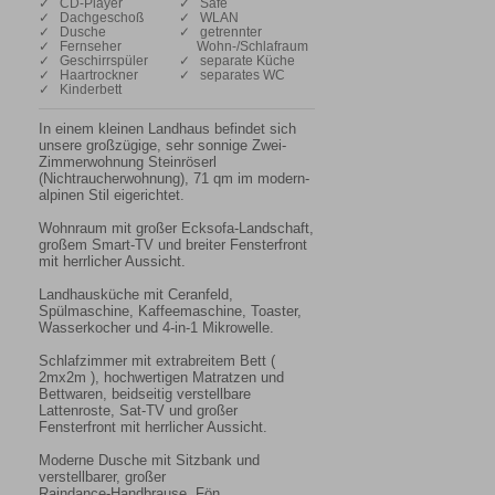
✓ CD-Player
✓ Safe
✓ Dachgeschoß
✓ WLAN
✓ Dusche
✓ getrennter
✓ Fernseher
Wohn-/Schlafraum
✓ Geschirrspüler
✓ separate Küche
✓ Haartrockner
✓ separates WC
✓ Kinderbett
In einem kleinen Landhaus befindet sich 
unsere großzügige, sehr sonnige Zwei-
Zimmerwohnung Steinröserl 
(Nichtraucherwohnung), 71 qm im modern-
alpinen Stil eigerichtet.

Wohnraum mit großer Ecksofa-Landschaft, 

großem Smart-TV und breiter Fensterfront 
mit herrlicher Aussicht.

Landhausküche mit Ceranfeld, 
Spülmaschine, Kaffeemaschine, Toaster, 
Wasserkocher und 4-in-1 Mikrowelle.

Schlafzimmer mit extrabreitem Bett ( 
2mx2m ), hochwertigen Matratzen und 
Bettwaren, beidseitig verstellbare 
Lattenroste, Sat-TV und großer 
Fensterfront mit herrlicher Aussicht.

Moderne Dusche mit Sitzbank und 
verstellbarer, großer 

Raindance-Handbrause, Fön, 