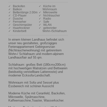
✓ Backofen
✓ Küche im
✓ Balkon
Wohnraum
✓ Bettenlänge 2.00m
✓ Mikrowelle
✓ CD-Player
✓ Nichtraucher
✓ Dusche
✓ Radio
✓ Fernseher
✓ Safe
✓ Geschirrspüler
✓ WLAN
✓ Haartrockner
✓ getrennter
✓ Kinderbett
Wohn-/Schlafraum
In einem kleinen Landhaus befindet sich 
unser neu gestaltetes, großzügiges 
Ferienappartement Gebirgsenzian 
(Nichtraucherwohnung) mit getrenntem 
Wohn-/ Schlafraum und modern-alpinem 
Landhausflair auf 55 qm.

Schlafraum: großes Bett (180cmx200cm) 
mit hochwertigen Matratzen und Bettwaren 
(beidseitig verstellbare Lattenroste) und 
moderner Ecksofa-Landschaft.

Wohnraum mit Sofa und Sessel plus 
Essbereich mit schöner Aussicht

Moderne Küche mit Ceranfeld, Backofen, 
Mikrowelle, Spülmaschine, 
Kaffeemaschine,Toaster, Wasserkocher.
