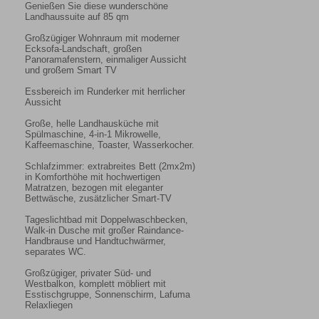
Genießen Sie diese wunderschöne 
Landhaussuite auf 85 qm

Großzügiger Wohnraum mit moderner 
Ecksofa-Landschaft, großen 
Panoramafenstern, einmaliger Aussicht 
und großem Smart TV

Essbereich im Runderker mit herrlicher 
Aussicht

Große, helle Landhausküche mit 
Spülmaschine, 4-in-1 Mikrowelle, 
Kaffeemaschine, Toaster, Wasserkocher.

Schlafzimmer: extrabreites Bett (2mx2m) 
in Komforthöhe mit hochwertigen 
Matratzen, bezogen mit eleganter 
Bettwäsche, zusätzlicher Smart-TV

Tageslichtbad mit Doppelwaschbecken, 

Walk-in Dusche mit großer Raindance-
Handbrause und Handtuchwärmer, 
separates WC.

Großzügiger, privater Süd- und 
Westbalkon, komplett möbliert mit 
Esstischgruppe, Sonnenschirm, Lafuma 
Relaxliegen
