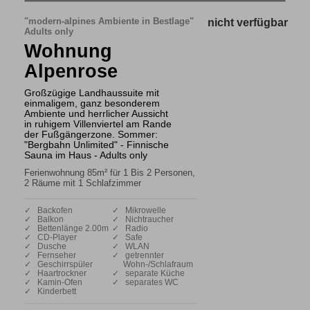
"modern-alpines Ambiente in Bestlage"
nicht verfügbar
Adults only
Wohnung
Alpenrose
Großzügige Landhaussuite mit
einmaligem, ganz besonderem
Ambiente und herrlicher Aussicht
in ruhigem Villenviertel am Rande
der Fußgängerzone. Sommer:
"Bergbahn Unlimited" - Finnische
Sauna im Haus - Adults only
Ferienwohnung 85m² für 1 Bis 2 Personen,
2 Räume mit 1 Schlafzimmer
✓ Backofen
✓ Mikrowelle
✓ Balkon
✓ Nichtraucher
✓ Bettenlänge 2.00m
✓ Radio
✓ CD-Player
✓ Safe
✓ Dusche
✓ WLAN
✓ Fernseher
✓ getrennter
✓ Geschirrspüler
Wohn-/Schlafraum
✓ Haartrockner
✓ separate Küche
✓ Kamin-Ofen
✓ separates WC
✓ Kinderbett