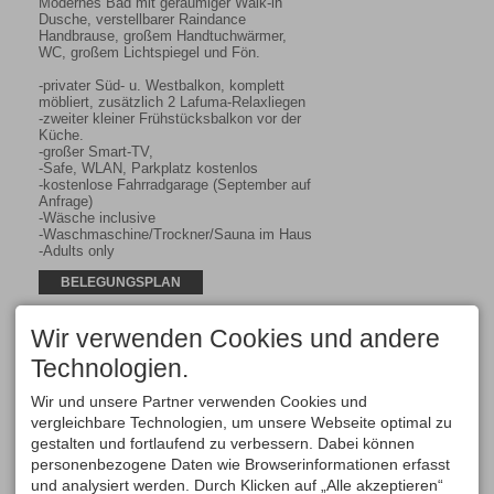
Modernes Bad mit geräumiger Walk-in 
Dusche, verstellbarer Raindance 
Handbrause, großem Handtuchwärmer, 
WC, großem Lichtspiegel und Fön.

-privater Süd- u. Westbalkon, komplett 
möbliert, zusätzlich 2 Lafuma-Relaxliegen

-zweiter kleiner Frühstücksbalkon vor der 
Küche.

-großer Smart-TV, 

-Safe, WLAN, Parkplatz kostenlos

-kostenlose Fahrradgarage (September auf 
Anfrage)

-Wäsche inclusive

-Waschmaschine/Trockner/Sauna im Haus

-Adults only
BELEGUNGSPLAN
Wir verwenden Cookies und andere
Technologien.
Dargestellt wird der Gesamtpreis für den gesuchten Zeitraum und
Wir und unsere Partner verwenden Cookies und
Personenzahl für jeden möglichen Anreisetag
7 Nächte, 2 Erwachsene
vergleichbare Technologien, um unsere Webseite optimal zu
gestalten und fortlaufend zu verbessern. Dabei können
<<
<
heute
>
>>
personenbezogene Daten wie Browserinformationen erfasst
Mittwoch
Donnerstag
Freitag
und analysiert werden. Durch Klicken auf „Alle akzeptieren“